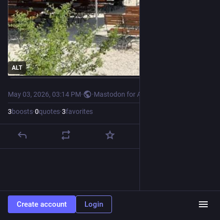
ALT
May 03, 2026, 03:14 PM
·
·
Mastodon for Android
3
boosts
·
0
quotes
·
3
favorites
Create account
Login