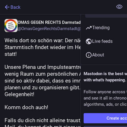
Back
OMAS GEGEN RECHTS Darmstadt
Trending
@OmasGegenRechtsDarmstadt@darmstadt.social
Weils dort so schön war: Der nächste 
Live feeds
Stammtisch findet wieder im Herrngartencafè 
statt!
About
Unsere Plena und Impulsteamtreffen bieten 
wenig Raum zum persönlichen Austausch. Wir 
Mastodon is the best 
sind so aktiv dabei, dass es immer so viel zu 
with what's happening.
planen und zu organisieren gibt. Und hier ist die 
Follow anyone across 
Gelegenheit!
and see it all in chron
algorithms, ads, or clic
Komm doch auch!
Create ac
Falls du dich nicht alleine traust, schreib uns eine 