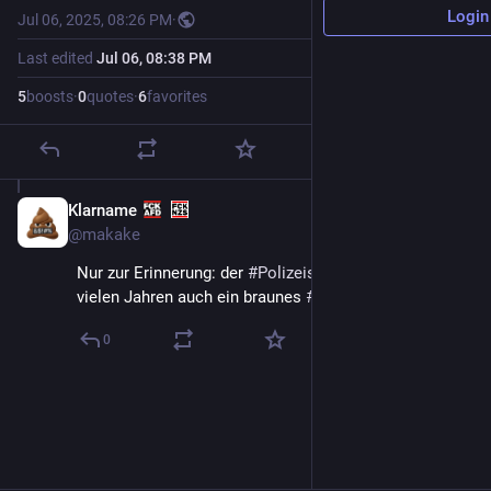
Login
Jul 06, 2025, 08:26 PM
·
Last edited
Jul 06, 08:38 PM
5
boosts
·
0
quotes
·
6
favorites
Klarname
Jul 6, 2025
@makake
Nur zur Erinnerung: der 
#
Polizeistaat
#
Hessen
 hat seit 
vielen Jahren auch ein braunes 
#
Polizeiproblem
.
0