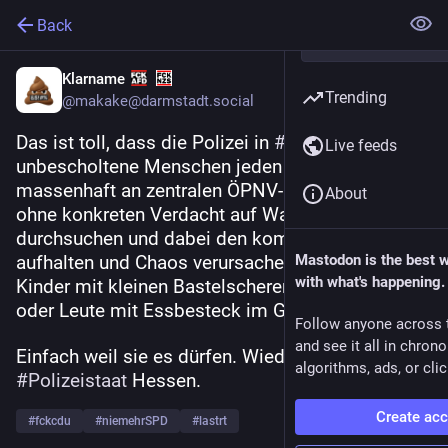
Back
Klarname
Trending
@makake@darmstadt.social
Das ist toll, dass die Polizei in 
#
Hessen
 jetzt 
Live feeds
unbescholtene Menschen jeden Alters 
massenhaft an zentralen ÖPNV-Umsteigeknoten 
About
ohne konkreten Verdacht auf Waffen 
durchsuchen und dabei den kompletten ÖPNV 
aufhalten und Chaos verursachen darf. Selbst 
Mastodon is the best 
with what's happening.
Kinder mit kleinen Bastelscheren im Schulranzen 
oder Leute mit Essbesteck im Gepäck.
Follow anyone across 
and see it all in chron
Einfach weil sie es dürfen. Wieder einmal 
algorithms, ads, or clic
#
Polizeistaat
 Hessen.
Create ac
#
fckcdu
#
niemehrSPD
#
lastrt