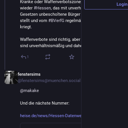
Kranke oder Waffenverbotszone ÖPNV. Es ist immer 
Login
wieder 
#
Hessen
, das mit unverhältnismäßigen 
Gesetzen unbescholtene Bürger unter Generalverdacht 
stellt und vom 
#
BVerfG
 regelmäßig in die Fresse 
kriegt.
Waffenverbote sind richtig, aber die Massenkontrollen 
sind unverhältnismäßig und daher verfassungswidrig.
1
fenstersims
Jul 6, 2025
@fenstersims@muenchen.social
@
makake
Und die nächste Nummer:
heise.de/news/Hessen-Datenweit