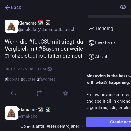
Back
Klarname
Trending
@makake@darmstadt.social
Wenn die 
#
fckCSU
 mitkriegt, dass 
#
Hessen
 im 
Live feeds
Vergleich mit 
#
Bayern
 der weitergehende 
#
Polizeistaat
 ist, fallen die noch tot um.
About
Jul 06, 2025, 08:30 PM
·
Mastodon is the best 
0
boosts
·
0
quotes
·
2
favorites
with what's happening.
Follow anyone across 
and see it all in chron
algorithms, ads, or clic
Klarname
Jul 6, 2025
*
@makake
Create ac
Ob 
#
Palantir
, 
#
Hessentrojaner
, Register für psychisch 