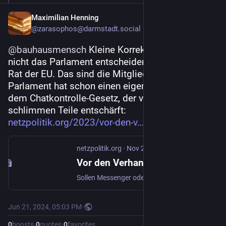
Maximilian Henning
@zarasophos@darmstadt.social
@
bauhausmensch
 Kleine Korrektur: Es sollte 
nicht das Parlament entscheiden, sondern der 
Rat der EU. Das sind die Mitgliedstaaten. Das 
Parlament hat schon einen eigenen Entwurf zu 
dem Chatkontrolle-Gesetz, der viele der 
schlimmen Teile entschärft: 
netzpolitik.org/2023/vor-den-v
netzpolitik.org
·
Nov 22, 2023
Vor den Verhandlungen: Parlamentsposition bei Chatkontrolle final bestätigt
Sollen Messenger oder Social-Media-Plattformen die Chats ihrer Nutzer:innen durchsuchen müssen? Das EU-Parlament hat eine Position dazu entwickelt: Der Kompromissvorschlag schränkt die Suchanordnungen stark ein. Mit ihm geht das Parlament nun in die Trilog-Verhandlungen.
Jun 21, 2024, 05:03 PM
·
0
boosts
·
0
quotes
·
0
favorites