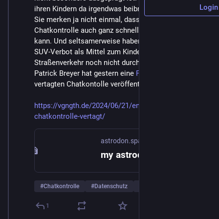
Login
ihren Kindern da irgendwas beibringen oder vorleben? 
Sie merken ja nicht einmal, dass sich die 
Chatkontrolle auch ganz schnell gegen sie richten 
kann. Und seltsamerweise haben sich Tempolimit und 
SUV-Verbot als Mittel zum Kinderschutz im 
Straßenverkehr noch nicht durchgesetzt.
Patrick Breyer hat gestern eine 
Pressemitteilung
 zur 
vertagten Chatkontolle veröffentlicht.
https://vgngth.de/2024/06/21/entscheidung-ueber-
chatkontrolle-vertagt/
astrodon.space
my astrodon.space – Astronomie – Sternwarte – Technik – Schule
#
Chatkontrolle
#
Datenschutz
#
Zensursula
1