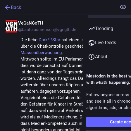
Back
VeGaNGoTH
Jun 21, 2024
Trending
@bauhausmensch@vgngth.de
Die liebe 
Dark*.*Star
 hat einen lesenswerten Beitrag 
Live feeds
über die Chatkontrolle geschrieben: 
Chatkontrolle ist 
Massenüberwachung
.
About
Mittwoch sollte im EU-Parlament entschieden werden, 
dies wurde zunächst auf Donnerstag verschoben und 
ist dann ganz von der Tagesordnung gestrichen 
Mastodon is the best 
worden. Allerdings hängt das Damoklesschwert 
with what's happening.
weiterhin über unseren Köpfen und wir dürfen nicht 
aufhören, dagegen vorzugehen.
Follow anyone across 
Vergleicht eins die Gefahren für Kinder im Internet mit 
and see it all in chron
den Gefahren für Kinder im Straßenverkehr, dann fällt 
algorithms, ads, or clic
auf, dass viel mehr auf Verkehrserziehung gesetzt 
wird als auf Medienerziehung. Das liegt mit daran, 
Create ac
dass Medienkompetenz auch in der Elterngeneration 
nicht besonders ausgeprägt ist. Wie sollten die Eltern 